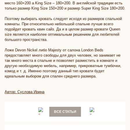
место 160×200 а King Size – 180×200. В английской традиции есть
только размер King Size 150×200 и размер Super King Size 180×200.
Поэтому выбирать кровать следует исходя из размеров спальной
комнаты. При относительно небольшой спальне лучше всего
подойдет кровать квин сайз. Да и в целом размер кровати Queen
size является наиболее оптимальным решением для любителей
большого пространства.
Ложе Devon Nickel либо Majesty от салона London Beds
предоставляет много свободы для двух человек, но занимает не
так много места в спальне и позволяет разместить в комнате и
другую необходимую мебель, например, прикроватные тумбочки,
комод и т. д. Именно поэтому данный тип кровати будет
идеальным выбором для спален среднего размера.
Автор: Суслова Ирина
ВСЕ СТАТЬИ