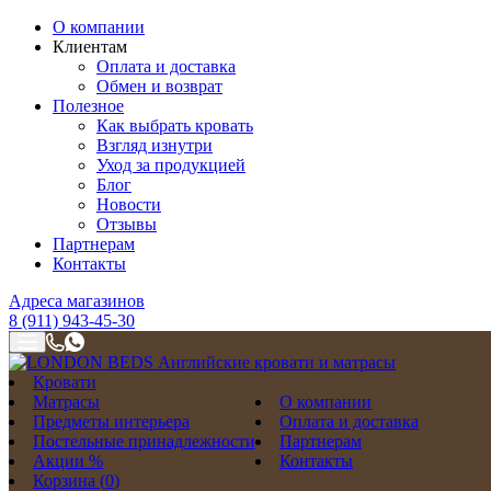
О компании
Клиентам
Оплата и доставка
Обмен и возврат
Полезное
Как выбрать кровать
Взгляд изнутри
Уход за продукцией
Блог
Новости
Отзывы
Партнерам
Контакты
Адреса магазинов
8 (911) 943-45-30
Кровати
Матрасы
О компании
Предметы интерьера
Оплата и доставка
Постельные принадлежности
Партнерам
Акции %
Контакты
Корзина (
0
)